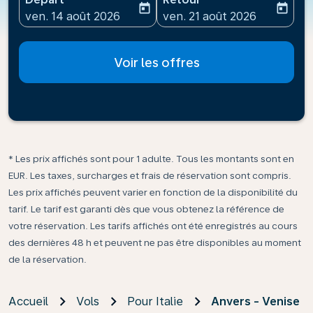
today
today
fc-booking-departure-date-aria-label
fc-booking-return-date-ari
ven. 14 août 2026
ven. 21 août 2026
Voir les offres
* Les prix affichés sont pour 1 adulte. Tous les montants sont en
EUR. Les taxes, surcharges et frais de réservation sont compris.
Les prix affichés peuvent varier en fonction de la disponibilité du
tarif. Le tarif est garanti dès que vous obtenez la référence de
votre réservation. Les tarifs affichés ont été enregistrés au cours
des dernières 48 h et peuvent ne pas être disponibles au moment
de la réservation.
Accueil
Vols
Pour Italie
Anvers - Venise