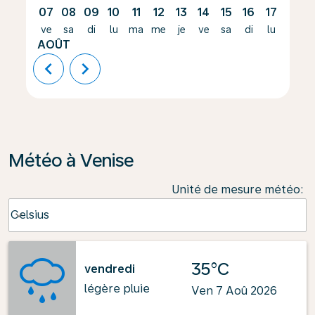
07
08
09
10
11
12
13
14
15
16
17
18
ve
sa
di
lu
ma
me
je
ve
sa
di
lu
ma
AOÛT
chevron_left
chevron_right
Météo à Venise
Unité de mesure météo
:
Weather unit option Celsius Selected
Celsius
keyboard_arrow_down
35°C
vendredi
légère pluie
Ven 7 Aoû 2026