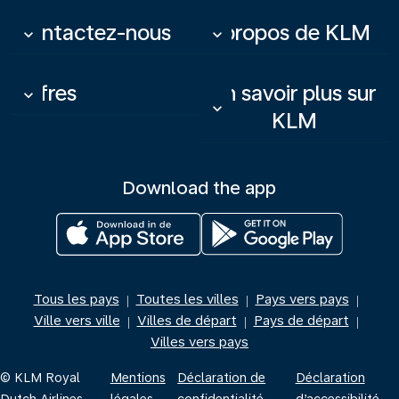
Contactez-nous
À propos de KLM
keyboard_arrow_down
keyboard_arrow_down
Offres
En savoir plus sur
keyboard_arrow_down
keyboard_arrow_down
KLM
Download the app
Tous les pays
Toutes les villes
Pays vers pays
|
|
|
Ville vers ville
Villes de départ
Pays de départ
|
|
|
Villes vers pays
© KLM Royal
Mentions
Déclaration de
Déclaration