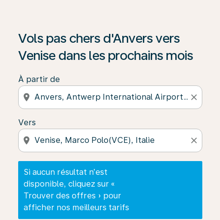
Si aucun résultat n’est disponible, cliquez sur « Trouver
Vols pas chers d'Anvers vers
Venise dans les prochains mois
À partir de
location_on
close
Vers
location_on
close
Si aucun résultat n’est
disponible, cliquez sur «
Trouver des offres » pour
afficher nos meilleurs tarifs