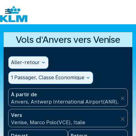

Vols d'Anvers vers Venise
Aller-retour
expand_more
1 Passager, Classe Économique
expand_more
À partir de
close
Anvers, Antwerp International Airport(ANR), Belgiq
Vers
close
Venise, Marco Polo(VCE), Italie
Départ
Retour