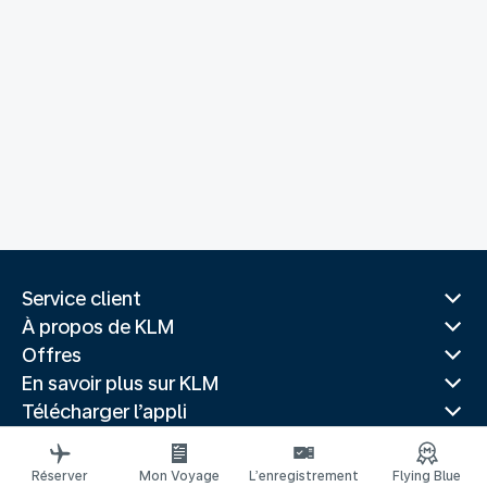
Service client
À propos de KLM
Offres
En savoir plus sur KLM
Télécharger l’appli
Sites Web associés
Guides de voyage
Réserver
Mon Voyage
L’enregistrement
Flying Blue