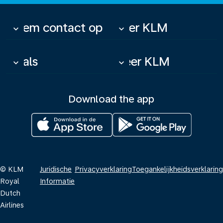
Neem contact op
Over KLM
keyboard_arrow_down
keyboard_arrow_down
Deals
Meer KLM
keyboard_arrow_down
keyboard_arrow_down
Download the app
© KLM
Juridische
Privacyverklaring
Toegankelijkheidsverklaring
Royal
Informatie
Dutch
Airlines