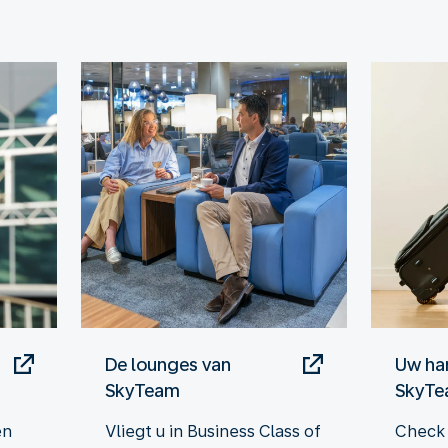
De lounges van
Uw ha
SkyTeam
SkyT
en
Vliegt u in Business Class of
Check