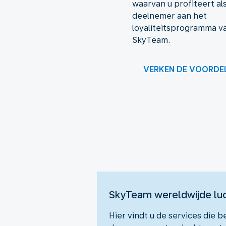
waarvan u profiteert al
deelnemer aan het
loyaliteitsprogramma v
SkyTeam.
VERKEN DE VOORDE
Nieuwe content is beschikb
SkyTeam wereldwijde luch
Hier vindt u de services die