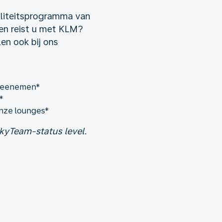
yaliteitsprogramma van
en reist u met KLM?
en ook bij ons
 meenemen*
*
onze lounges*
kyTeam-status level.