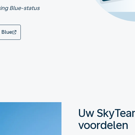
ying Blue-status
 Blue
Uw SkyTea
voordelen