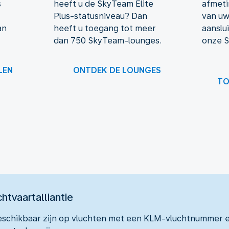
s
heeft u de SkyTeam Elite
afmeti
Plus-statusniveau? Dan
van u
an
heeft u toegang tot meer
aanslu
dan 750 SkyTeam-lounges.
onze 
LEN
ONTDEK DE LOUNGES
TO
aar 1 van 1
tvaartalliantie
 beschikbaar zijn op vluchten met een KLM-vluchtnummer 