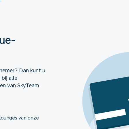
lue-
lnemer? Dan kunt u
bij alle
jen van SkyTeam.
 lounges van onze