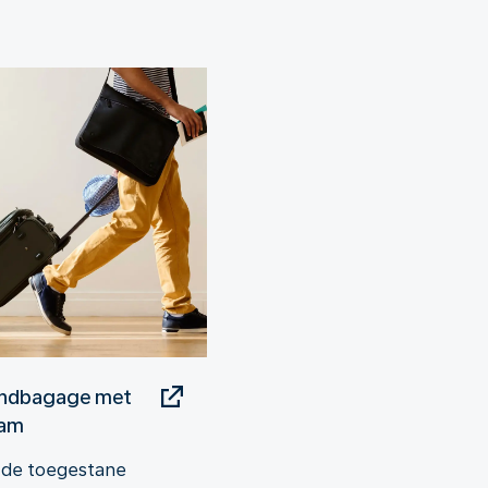
ndbagage met
eam
 de toegestane