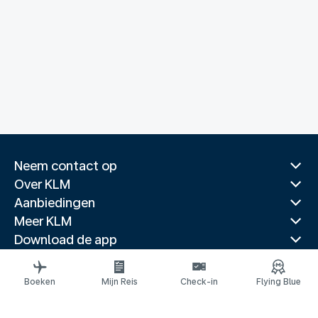
Neem contact op
Over KLM
Aanbiedingen
Meer KLM
Download de app
Gerelateerde websites
Reisgidsen
Boeken
Mijn Reis
Check-in
Flying Blue
Topbestemmingen
Populaire landen