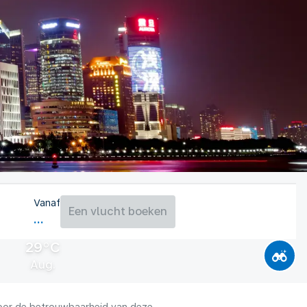
Vanaf
Een vlucht boeken
29°C
Aug.