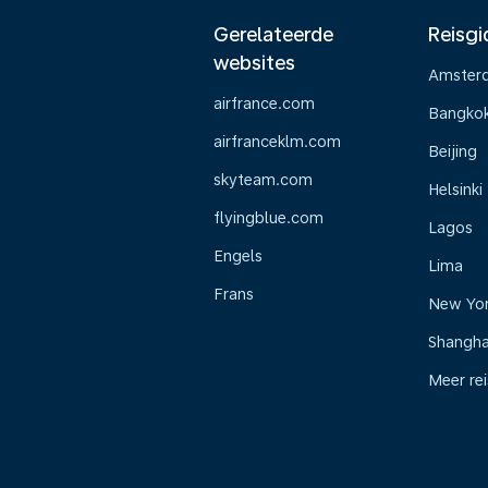
Gerelateerde
Reisgi
websites
Amster
airfrance.com
Bangko
airfranceklm.com
Beijing
skyteam.com
Helsinki
flyingblue.com
Lagos
Engels
Lima
Frans
New Yo
Shangha
Meer re