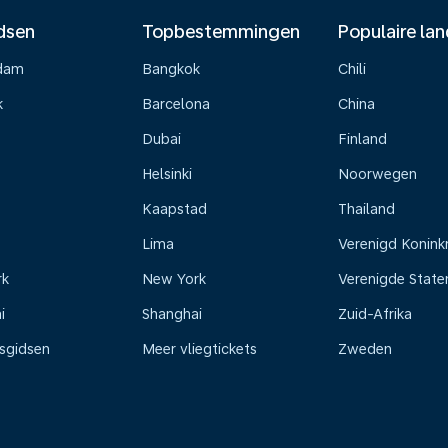
dsen
Topbestemmingen
Populaire la
dam
Bangkok
Chili
k
Barcelona
China
Dubai
Finland
Helsinki
Noorwegen
Kaapstad
Thailand
Lima
Verenigd Koninkr
rk
New York
Verenigde State
i
Shanghai
Zuid-Afrika
isgidsen
Meer vliegtickets
Zweden