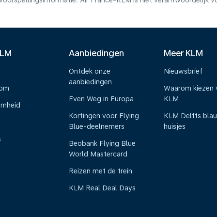
voorspellingsinformatie. Air France-KLM is niet verantwoordelijk 
KLM
Aanbiedingen
Meer KLM
Ontdek onze
Nieuwsbrief
aanbiedingen
oom
Waarom kiezen 
Even Weg in Europa
KLM
amheid
Kortingen voor Flying
KLM Delfts bla
Blue-deelnemers
huisjes
s
Beobank Flying Blue
World Mastercard
Reizen met de trein
KLM Real Deal Days