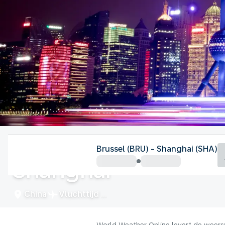
China
Brussel (BRU) - Shanghai (SHA)
Shanghai
China
Vluchttijd