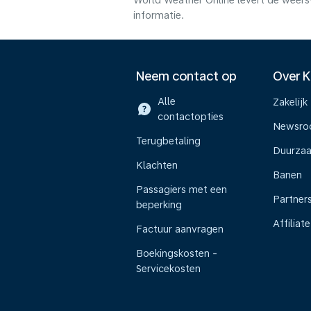
World Weather Online levert de weers
informatie.
Neem contact op
Over 
Alle
Zakelijk
contactopties
Newsr
Terugbetaling
Duurza
Klachten
Banen
Passagiers met een
Partner
beperking
Affiliate
Factuur aanvragen
Boekingskosten -
Servicekosten