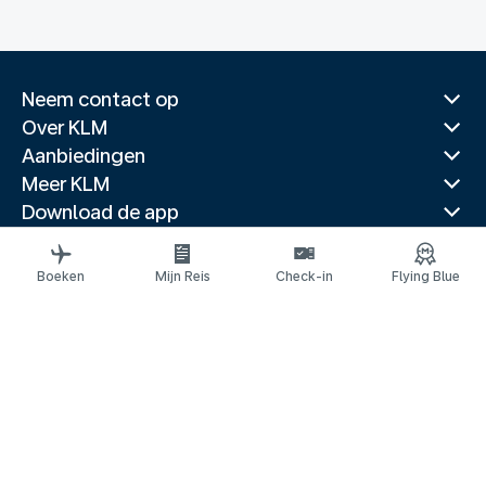
Neem contact op
Over KLM
Aanbiedingen
Meer KLM
Download de app
Gerelateerde websites
Reisgidsen
Boeken
Mijn Reis
Check-in
Flying Blue
Topbestemmingen
Populaire landen
Populaire routes
Juridische informatie
Privacyverklaring
Toegankelijkheidsverklaring
© 2026 KLM