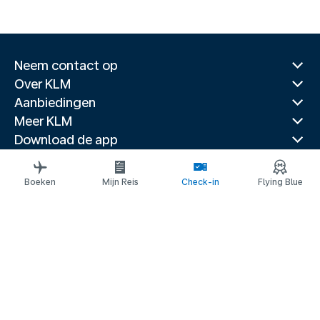
Neem contact op
Over KLM
Aanbiedingen
Meer KLM
Download de app
Gerelateerde websites
Reisgidsen
Boeken
Mijn Reis
Check-in
Flying Blue
Topbestemmingen
Populaire landen
Populaire routes
Juridische informatie
Privacyverklaring
Toegankelijkheidsverklaring
© 2026 KLM