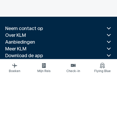
Neem contact op
Over KLM
Aanbiedingen
Meer KLM
Download de app
Gerelateerde websites
Reisgidsen
Boeken
Mijn Reis
Check-in
Flying Blue
Topbestemmingen
Populaire landen
Populaire routes
Juridische informatie
Privacyverklaring