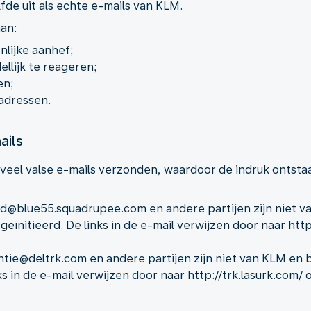
lfde uit als echte e-mails van KLM.
an:
lijke aanhef;
llijk te reageren;
en;
adressen.
ails
eel valse e-mails verzonden, waardoor de indruk ontstaat
d@blue55.squadrupee.com en andere partijen zijn niet 
s geïnitieerd. De links in de e-mail verwijzen door naar h
tie@deltrk.com en andere partijen zijn niet van KLM en b
nks in de e-mail verwijzen door naar http://trk.lasurk.co