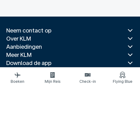
Neem contact op
Over KLM
Aanbiedingen
Meer KLM
Download de app
Gerelateerde websites
Reisgidsen
Boeken
Mijn Reis
Check-in
Flying Blue
Topbestemmingen
Populaire landen
Populaire routes
Juridische informatie
Privacyverklaring
Toegankelijkheidsverklaring
© 2026 KLM