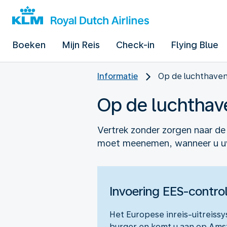
Boeken
Mijn Reis
Check-in
Flying Blue
Informatie
Op de luchthave
Op de luchthav
Vertrek zonder zorgen naar d
moet meenemen, wanneer u uw
Invoering EES-contro
Het Europese inreis-uitreiss
burger en komt u aan op Ams