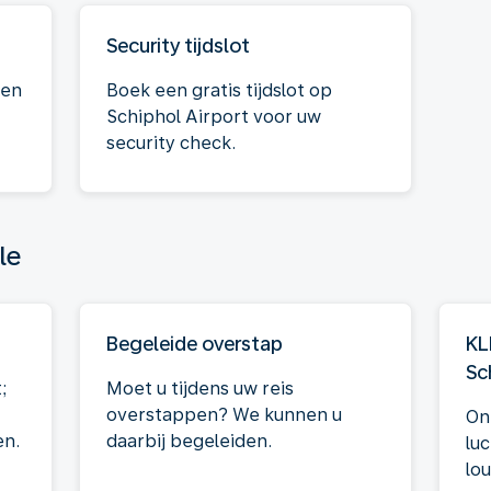
Security tijdslot
 en
Boek een gratis tijdslot op
Schiphol Airport voor uw
security check.
le
Begeleide overstap
KL
Sc
;
Moet u tijdens uw reis
overstappen? We kunnen u
On
en.
daarbij begeleiden.
lu
lo