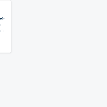
eit
er
em