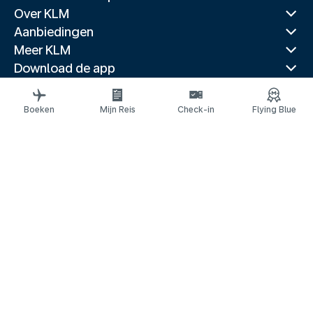
Over KLM
Aanbiedingen
Meer KLM
Download de app
Gerelateerde websites
Reisgidsen
Boeken
Mijn Reis
Check-in
Flying Blue
Topbestemmingen
Populaire landen
Populaire routes
Juridische informatie
Privacyverklaring
Toegankelijkheidsverklaring
© 2026 KLM
Cookie-instellingen