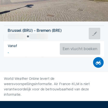
Duitsland
Brussel (BRU) - Bremen (BRE)
Bremen
Vanaf
18°C
Duitsland
Een vlucht boeken
Vluchttijd
Aug.
World Weather Online levert de
weersvoorspellingsinformatie. Air France-KLM is niet
verantwoordelijk voor de betrouwbaarheid van deze
informatie.