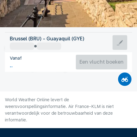
Ecuador
Brussel (BRU) - Guayaquil (GYE)
Guayaquil
Vanaf
24°C
Ecuador
Een vlucht boeken
Vluchttijd
Aug.
World Weather Online levert de
weersvoorspellingsinformatie. Air France-KLM is niet
verantwoordelijk voor de betrouwbaarheid van deze
informatie.