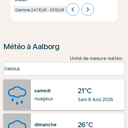
chevron_left
chevron_right
Gamme
247EUR
-
551EUR
Météo à Aalborg
Unité de mesure météo
:
Weather unit option Celsius Selected
Celsius
keyboard_arrow_down
21°C
samedi
nuageux
Sam 8 Aoû 2026
26°C
dimanche