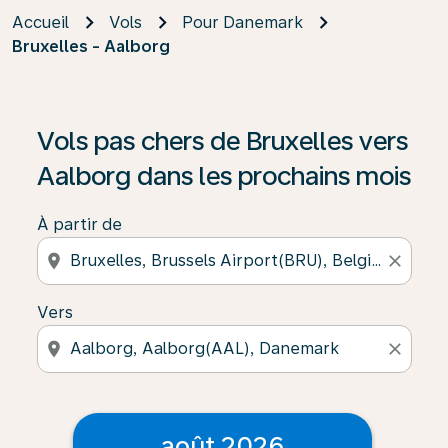
Accueil
Vols
Pour Danemark
Bruxelles - Aalborg
Vols pas chers de Bruxelles vers
Aalborg dans les prochains mois
À partir de
location_on
close
Vers
location_on
close
août 2026