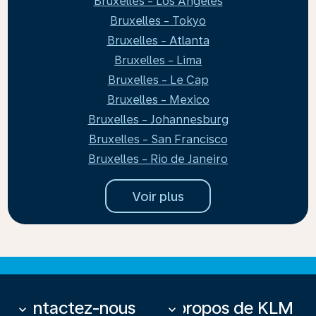
Bruxelles - Los Angeles
Bruxelles - Tokyo
Bruxelles - Atlanta
Bruxelles - Lima
Bruxelles - Le Cap
Bruxelles - Mexico
Bruxelles - Johannesburg
Bruxelles - San Francisco
Bruxelles - Rio de Janeiro
Voir plus
Contactez-nous
À propos de KLM
keyboard_arrow_down
keyboard_arrow_down