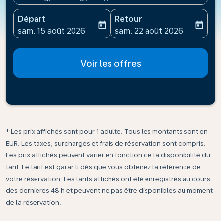
Départ
Retour
today
today
fc-booking-departure-date-aria-label
fc-booking-return-date-ari
sam. 15 août 2026
sam. 22 août 2026
Voir les offres
* Les prix affichés sont pour 1 adulte. Tous les montants sont en
EUR. Les taxes, surcharges et frais de réservation sont compris.
Les prix affichés peuvent varier en fonction de la disponibilité du
tarif. Le tarif est garanti dès que vous obtenez la référence de
votre réservation. Les tarifs affichés ont été enregistrés au cours
des dernières 48 h et peuvent ne pas être disponibles au moment
de la réservation.