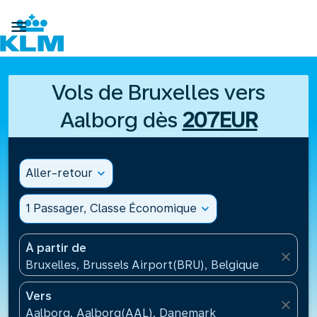

Vols de Bruxelles vers
Aalborg dès
207EUR
Aller-retour
expand_more
1 Passager, Classe Économique
expand_more
À partir de
close
Bruxelles, Brussels Airport(BRU), Belgique
Vers
close
Aalborg, Aalborg(AAL), Danemark