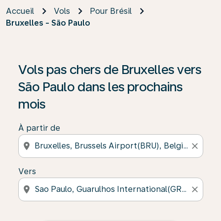
Accueil
Vols
Pour Brésil
Bruxelles - São Paulo
Vols pas chers de Bruxelles vers
São Paulo dans les prochains
mois
À partir de
location_on
close
Vers
location_on
close