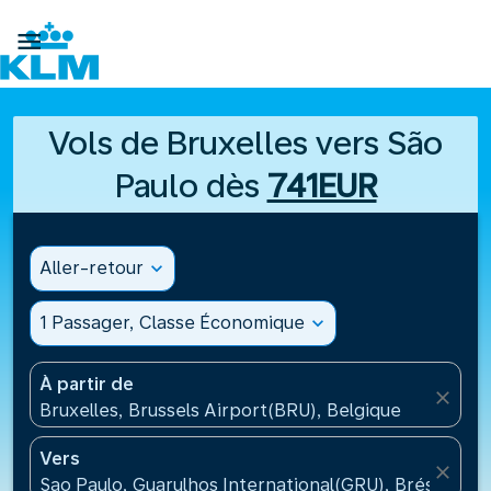

Vols de Bruxelles vers São
Paulo dès
741EUR
Aller-retour
expand_more
1 Passager, Classe Économique
expand_more
À partir de
close
Bruxelles, Brussels Airport(BRU), Belgique
Vers
close
Sao Paulo, Guarulhos International(GRU), Brésil