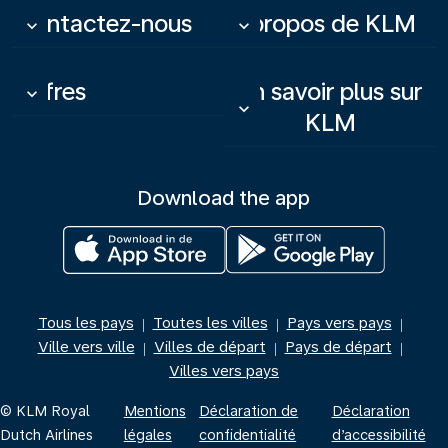
Contactez-nous
À propos de KLM
keyboard_arrow_down
keyboard_arrow_down
Offres
En savoir plus sur
keyboard_arrow_down
keyboard_arrow_down
KLM
Download the app
Tous les pays
Toutes les villes
Pays vers pays
|
|
|
Ville vers ville
Villes de départ
Pays de départ
|
|
|
Villes vers pays
© KLM Royal
Mentions
Déclaration de
Déclaration
Dutch Airlines
légales
confidentialité
d’accessibilité