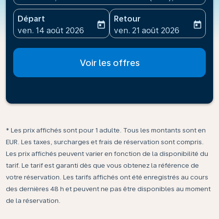
Départ
Retour
today
today
fc-booking-departure-date-aria-label
fc-booking-return-date-ari
ven. 14 août 2026
ven. 21 août 2026
Voir les offres
* Les prix affichés sont pour 1 adulte. Tous les montants sont en
EUR. Les taxes, surcharges et frais de réservation sont compris.
Les prix affichés peuvent varier en fonction de la disponibilité du
tarif. Le tarif est garanti dès que vous obtenez la référence de
votre réservation. Les tarifs affichés ont été enregistrés au cours
des dernières 48 h et peuvent ne pas être disponibles au moment
de la réservation.