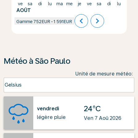
ve
sa
di
lu
ma
me
je
ve
sa
di
lu
ma
AOÛT
chevron_left
chevron_right
Gamme
752EUR
-
1 591EUR
Météo à São Paulo
Unité de mesure météo
:
Weather unit option Celsius Selected
Celsius
keyboard_arrow_down
24°C
vendredi
légère pluie
Ven 7 Aoû 2026