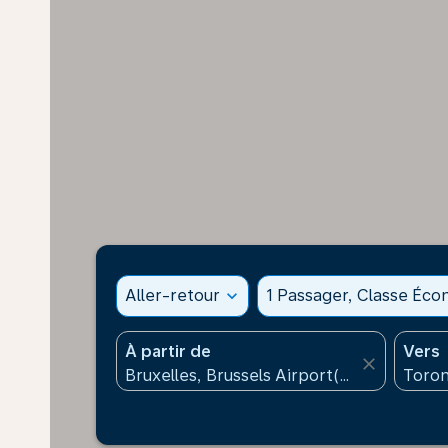
Aller-retour
expand_more
1 Passager, Classe Éc
À partir de
Vers
close