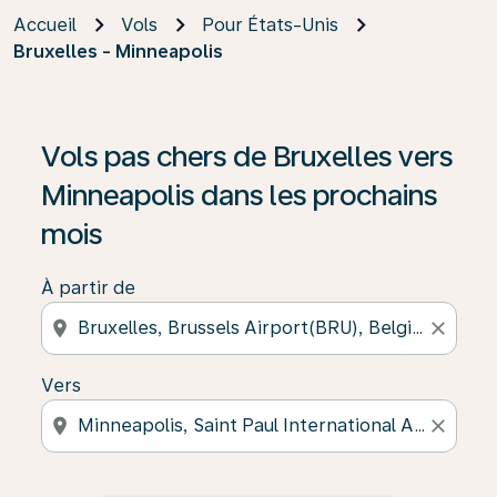
Accueil
Vols
Pour États-Unis
Bruxelles - Minneapolis
Vols pas chers de Bruxelles vers
Minneapolis dans les prochains
mois
À partir de
location_on
close
Vers
location_on
close