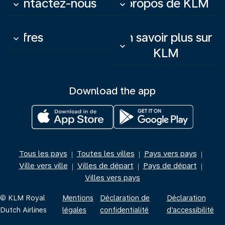
Contactez-nous
À propos de KLM
keyboard_arrow_down
keyboard_arrow_down
Offres
En savoir plus sur
keyboard_arrow_down
keyboard_arrow_down
KLM
Download the app
Tous les pays
Toutes les villes
Pays vers pays
|
|
|
Ville vers ville
Villes de départ
Pays de départ
|
|
|
Villes vers pays
© KLM Royal
Mentions
Déclaration de
Déclaration
Dutch Airlines
légales
confidentialité
d’accessibilité