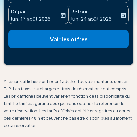
Départ
Retour
today
today
fc-booking-departure-date-aria-label
fc-booking-return-date-ari
lun. 17 août 2026
lun. 24 août 2026
Voir les offres
* Les prix affichés sont pour 1 adulte. Tous les montants sont en
EUR. Les taxes, surcharges et frais de réservation sont compris.
Les prix affichés peuvent varier en fonction de la disponibilité du
tarif. Le tarif est garanti dès que vous obtenez la référence de
votre réservation. Les tarifs affichés ont été enregistrés au cours
des dernières 48 h et peuvent ne pas être disponibles au moment
de la réservation.