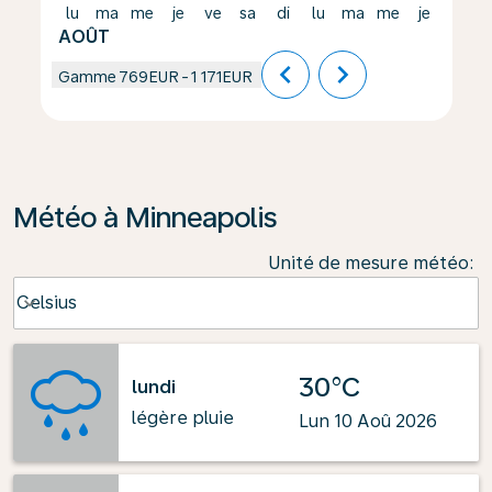
lu
ma
me
je
ve
sa
di
lu
ma
me
je
ve
AOÛT
chevron_left
chevron_right
Gamme
769EUR
-
1 171EUR
Météo à Minneapolis
Unité de mesure météo
:
Weather unit option Celsius Selected
Celsius
keyboard_arrow_down
30°C
lundi
légère pluie
Lun 10 Aoû 2026