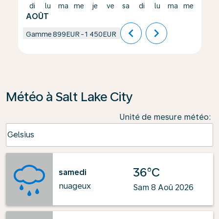
di
lu
ma
me
je
ve
sa
di
lu
ma
me
je
AOÛT
chevron_left
chevron_right
Gamme
899EUR
-
1 450EUR
Météo à Salt Lake City
Unité de mesure météo
:
Weather unit option Celsius Selected
Celsius
keyboard_arrow_down
36°C
samedi
nuageux
Sam 8 Aoû 2026