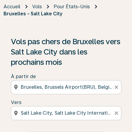
Accueil
Vols
Pour États-Unis
Bruxelles - Salt Lake City
Vols pas chers de Bruxelles vers
Salt Lake City dans les
prochains mois
À partir de
location_on
close
Vers
location_on
close