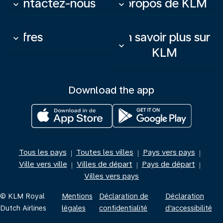
Contactez-nous
À propos de KLM
keyboard_arrow_down
keyboard_arrow_down
Offres
En savoir plus sur
keyboard_arrow_down
keyboard_arrow_down
KLM
Download the app
Tous les pays
Toutes les villes
Pays vers pays
|
|
|
Ville vers ville
Villes de départ
Pays de départ
|
|
|
Villes vers pays
© KLM Royal
Mentions
Déclaration de
Déclaration
Dutch Airlines
légales
confidentialité
d’accessibilité