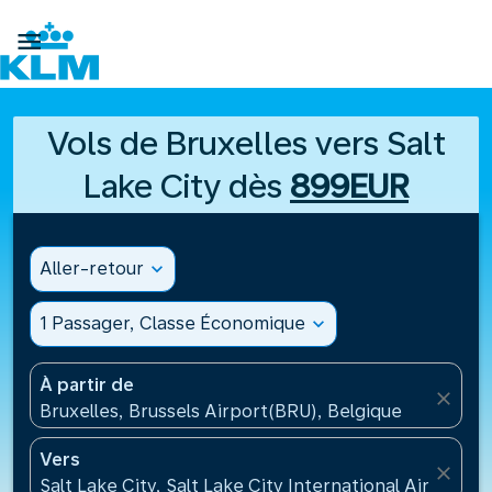

Vols de Bruxelles vers Salt
Lake City dès
899EUR
Aller-retour
expand_more
1 Passager, Classe Économique
expand_more
À partir de
close
Bruxelles, Brussels Airport(BRU), Belgique
Vers
close
Salt Lake City, Salt Lake City International Airport(S