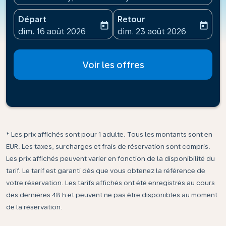
Départ
Retour
today
today
fc-booking-departure-date-aria-label
fc-booking-return-date-ari
dim. 16 août 2026
dim. 23 août 2026
Voir les offres
* Les prix affichés sont pour 1 adulte. Tous les montants sont en
EUR. Les taxes, surcharges et frais de réservation sont compris.
Les prix affichés peuvent varier en fonction de la disponibilité du
tarif. Le tarif est garanti dès que vous obtenez la référence de
votre réservation. Les tarifs affichés ont été enregistrés au cours
des dernières 48 h et peuvent ne pas être disponibles au moment
de la réservation.