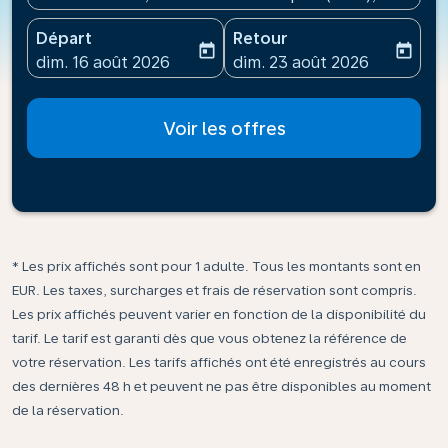
Départ
Retour
today
today
fc-booking-departure-date-aria-label
fc-booking-return-date-ari
dim. 16 août 2026
dim. 23 août 2026
Voir les offres
* Les prix affichés sont pour 1 adulte. Tous les montants sont en
EUR. Les taxes, surcharges et frais de réservation sont compris.
Les prix affichés peuvent varier en fonction de la disponibilité du
tarif. Le tarif est garanti dès que vous obtenez la référence de
votre réservation. Les tarifs affichés ont été enregistrés au cours
des dernières 48 h et peuvent ne pas être disponibles au moment
de la réservation.