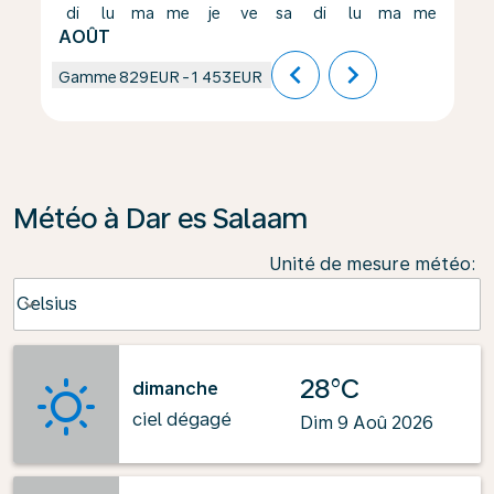
di
lu
ma
me
je
ve
sa
di
lu
ma
me
je
AOÛT
chevron_left
chevron_right
Gamme
829EUR
-
1 453EUR
Météo à Dar es Salaam
Unité de mesure météo
:
Weather unit option Celsius Selected
Celsius
keyboard_arrow_down
28°C
dimanche
ciel dégagé
Dim 9 Aoû 2026