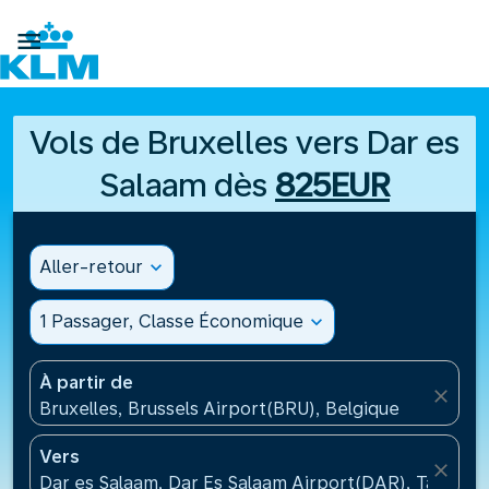

Vols de Bruxelles vers Dar es
Salaam dès
825EUR
Aller-retour
expand_more
1 Passager, Classe Économique
expand_more
À partir de
close
Bruxelles, Brussels Airport(BRU), Belgique
Vers
close
Dar es Salaam, Dar Es Salaam Airport(DAR), Tanzani