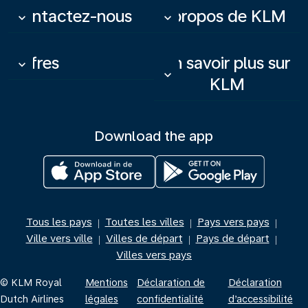
Contactez-nous
À propos de KLM
keyboard_arrow_down
keyboard_arrow_down
Offres
En savoir plus sur
keyboard_arrow_down
keyboard_arrow_down
KLM
Download the app
Tous les pays
Toutes les villes
Pays vers pays
|
|
|
Ville vers ville
Villes de départ
Pays de départ
|
|
|
Villes vers pays
© KLM Royal
Mentions
Déclaration de
Déclaration
Dutch Airlines
légales
confidentialité
d’accessibilité