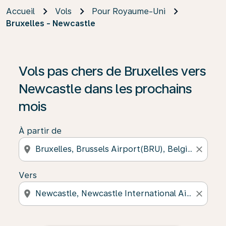
Accueil
Vols
Pour Royaume-Uni
Bruxelles - Newcastle
Vols pas chers de Bruxelles vers
Newcastle dans les prochains
mois
À partir de
location_on
close
Vers
location_on
close