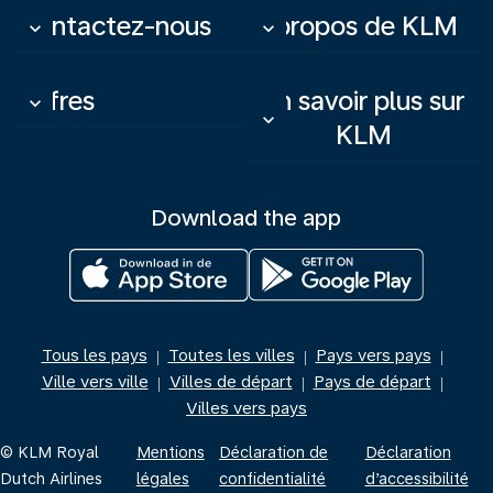
Contactez-nous
À propos de KLM
keyboard_arrow_down
keyboard_arrow_down
Offres
En savoir plus sur
keyboard_arrow_down
keyboard_arrow_down
KLM
Download the app
Tous les pays
Toutes les villes
Pays vers pays
|
|
|
Ville vers ville
Villes de départ
Pays de départ
|
|
|
Villes vers pays
© KLM Royal
Mentions
Déclaration de
Déclaration
Dutch Airlines
légales
confidentialité
d’accessibilité