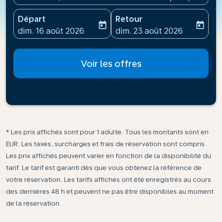
Départ
Retour
today
today
fc-booking-departure-date-aria-label
fc-booking-return-date-ari
dim. 16 août 2026
dim. 23 août 2026
Voir les offres
* Les prix affichés sont pour 1 adulte. Tous les montants sont en
EUR. Les taxes, surcharges et frais de réservation sont compris.
Les prix affichés peuvent varier en fonction de la disponibilité du
tarif. Le tarif est garanti dès que vous obtenez la référence de
votre réservation. Les tarifs affichés ont été enregistrés au cours
des dernières 48 h et peuvent ne pas être disponibles au moment
de la réservation.