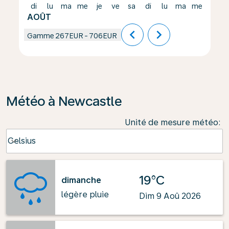
di
lu
ma
me
je
ve
sa
di
lu
ma
me
je
AOÛT
chevron_left
chevron_right
Gamme
267EUR
-
706EUR
Météo à Newcastle
Unité de mesure météo
:
Weather unit option Celsius Selected
Celsius
keyboard_arrow_down
19°C
dimanche
légère pluie
Dim 9 Aoû 2026