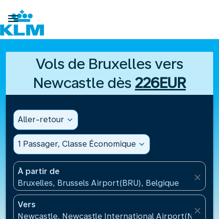

Vols de Bruxelles vers
Newcastle dès
226EUR
Aller-retour
expand_more
1 Passager, Classe Économique
expand_more
À partir de
close
Bruxelles, Brussels Airport(BRU), Belgique
Vers
close
Newcastle, Newcastle International Airport(NCL), 