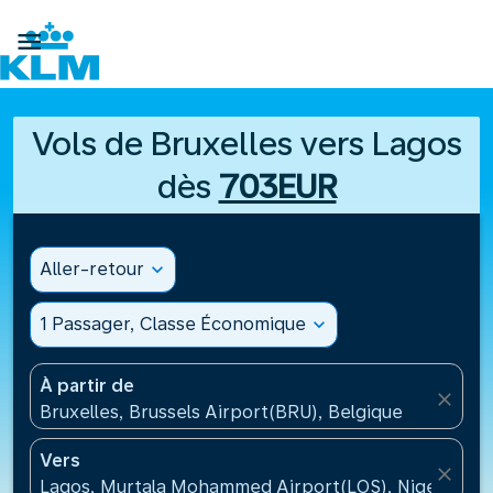

Vols de Bruxelles vers Lagos
dès
703EUR
Aller-retour
expand_more
1 Passager, Classe Économique
expand_more
À partir de
close
Bruxelles, Brussels Airport(BRU), Belgique
Vers
close
Lagos, Murtala Mohammed Airport(LOS), Nigeria