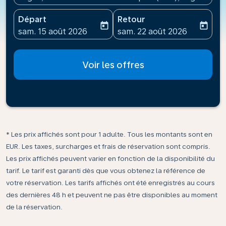
Départ
Retour
today
today
fc-booking-departure-date-aria-label
fc-booking-return-date-ari
sam. 15 août 2026
sam. 22 août 2026
Voir les offres
* Les prix affichés sont pour 1 adulte. Tous les montants sont en
EUR. Les taxes, surcharges et frais de réservation sont compris.
Les prix affichés peuvent varier en fonction de la disponibilité du
tarif. Le tarif est garanti dès que vous obtenez la référence de
votre réservation. Les tarifs affichés ont été enregistrés au cours
des dernières 48 h et peuvent ne pas être disponibles au moment
de la réservation.