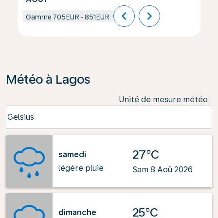
chevron_left
chevron_right
Gamme
705EUR
-
851EUR
Météo à Lagos
Unité de mesure météo
:
Weather unit option Celsius Selected
Celsius
keyboard_arrow_down
27°C
samedi
légère pluie
Sam 8 Aoû 2026
25°C
dimanche