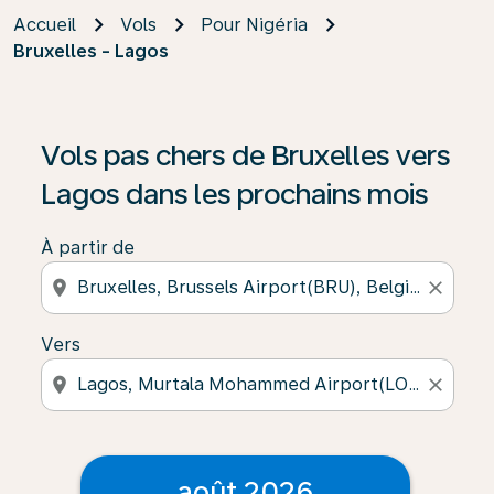
Accueil
Vols
Pour Nigéria
Bruxelles - Lagos
Vols pas chers de Bruxelles vers
Lagos dans les prochains mois
À partir de
location_on
close
Vers
location_on
close
août 2026