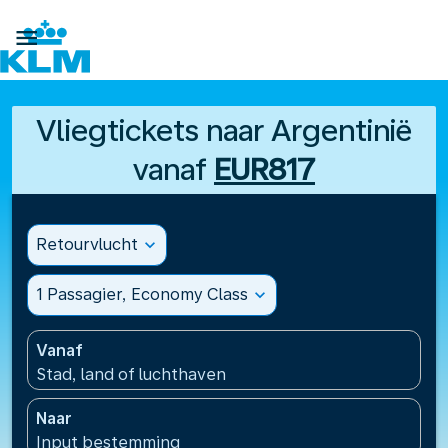

Vliegtickets naar Argentinië
vanaf
EUR817
Retourvlucht
expand_more
1 Passagier, Economy Class
expand_more
Vanaf
Stad, land of luchthaven
Naar
Input bestemming