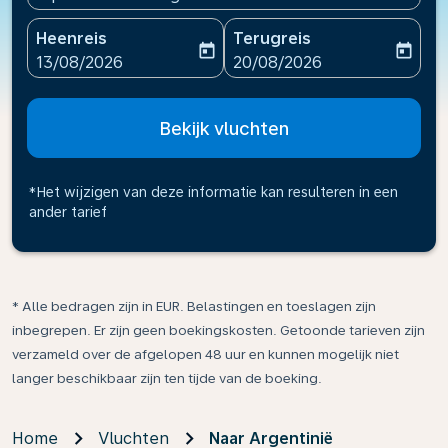
Heenreis
Terugreis
today
today
fc-booking-departure-date-aria-label
fc-booking-return-date-ari
13/08/2026
20/08/2026
Bekijk vluchten
*Het wijzigen van deze informatie kan resulteren in een
ander tarief
* Alle bedragen zijn in EUR. Belastingen en toeslagen zijn
inbegrepen. Er zijn geen boekingskosten. Getoonde tarieven zijn
verzameld over de afgelopen 48 uur en kunnen mogelijk niet
langer beschikbaar zijn ten tijde van de boeking.
Home
Vluchten
Naar Argentinië