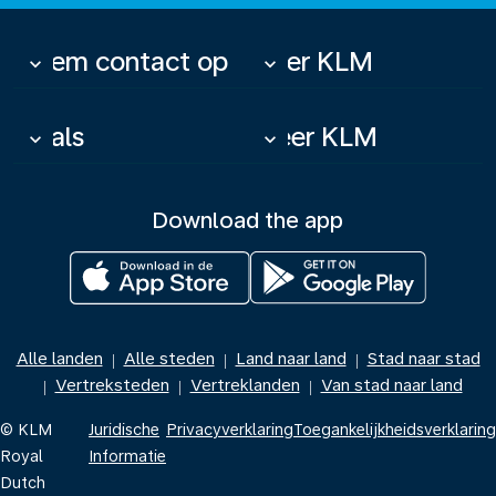
Neem contact op
Over KLM
keyboard_arrow_down
keyboard_arrow_down
Deals
Meer KLM
keyboard_arrow_down
keyboard_arrow_down
Download the app
Alle landen
Alle steden
Land naar land
Stad naar stad
|
|
|
Vertreksteden
Vertreklanden
Van stad naar land
|
|
|
© KLM
Juridische
Privacyverklaring
Toegankelijkheidsverklaring
Royal
Informatie
Dutch