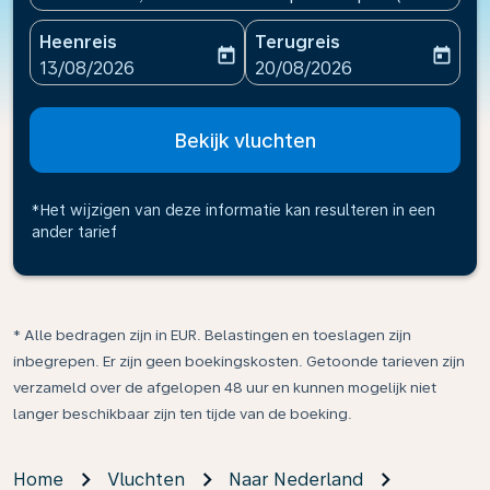
Heenreis
Terugreis
today
today
fc-booking-departure-date-aria-label
fc-booking-return-date-ari
13/08/2026
20/08/2026
Bekijk vluchten
*Het wijzigen van deze informatie kan resulteren in een
ander tarief
* Alle bedragen zijn in EUR. Belastingen en toeslagen zijn
inbegrepen. Er zijn geen boekingskosten. Getoonde tarieven zijn
verzameld over de afgelopen 48 uur en kunnen mogelijk niet
langer beschikbaar zijn ten tijde van de boeking.
Home
Vluchten
Naar Nederland