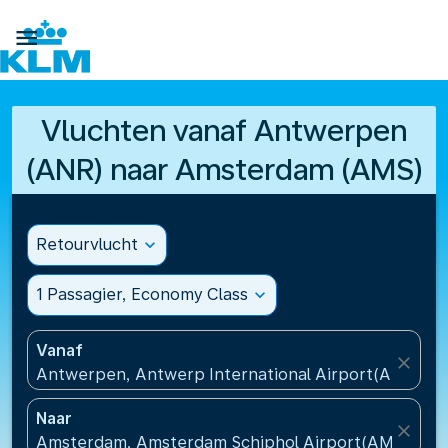

Vluchten vanaf Antwerpen
(ANR) naar Amsterdam (AMS)
Retourvlucht
expand_more
1 Passagier, Economy Class
expand_more
Vanaf
close
Antwerpen, Antwerp International Airport(ANR), Be
Naar
close
Amsterdam, Amsterdam Schiphol Airport(AMS), Ne