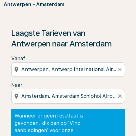
Antwerpen - Amsterdam
Wanneer er geen resultaat is gevonden, klik dan op ‘V
Laagste Tarieven van
Antwerpen naar Amsterdam
Vanaf
location_on
close
Naar
location_on
close
Wanneer er geen resultaat is
gevonden, klik dan op ‘Vind
aanbiedingen’ voor onze