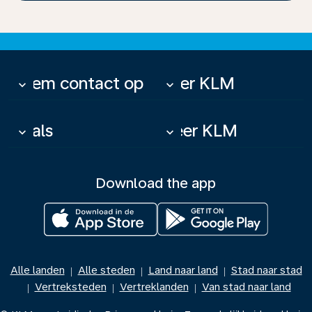
Neem contact op
Over KLM
keyboard_arrow_down
keyboard_arrow_down
Deals
Meer KLM
keyboard_arrow_down
keyboard_arrow_down
Download the app
Alle landen
Alle steden
Land naar land
Stad naar stad
|
|
|
Vertreksteden
Vertreklanden
Van stad naar land
|
|
|