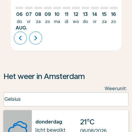
06
07
08
09
10
11
12
13
14
15
16
17
do
vr
za
zo
ma
di
wo
do
vr
za
zo
ma
AUG.
chevron_left
chevron_right
Het weer in Amsterdam
Weerunit
:
Weather unit option Celsius Selected
Celsius
keyboard_arrow_down
21°C
donderdag
licht bewolkt
06/08/2026