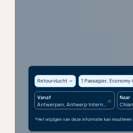
Retourvlucht
expand_more
1 Passagier, Economy 
Vanaf
Naar
close
*Het wijzigen van deze informatie kan resulteren 