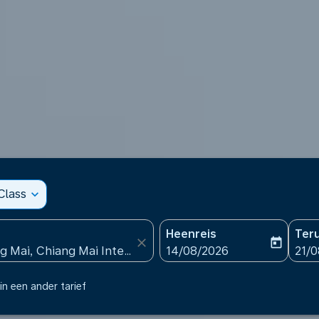
Class
expand_more
Heenreis
Ter
close
today
fc-booking-departure-date
fc-b
14/08/2026
21/
in een ander tarief