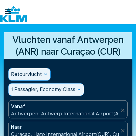

Vluchten vanaf Antwerpen
(ANR) naar Curaçao (CUR)
Retourvlucht
expand_more
1 Passagier, Economy Class
expand_more
Vanaf
close
Antwerpen, Antwerp International Airport(ANR), Be
Naar
close
Curacao, Hato International Airport(CUR), Curacao