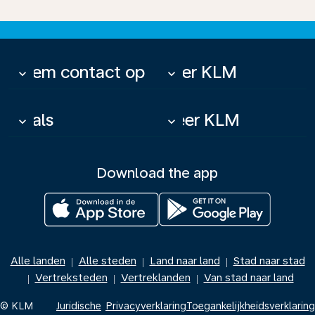
Neem contact op
Over KLM
keyboard_arrow_down
keyboard_arrow_down
Deals
Meer KLM
keyboard_arrow_down
keyboard_arrow_down
Download the app
Alle landen
Alle steden
Land naar land
Stad naar stad
|
|
|
Vertreksteden
Vertreklanden
Van stad naar land
|
|
|
© KLM
Juridische
Privacyverklaring
Toegankelijkheidsverklaring