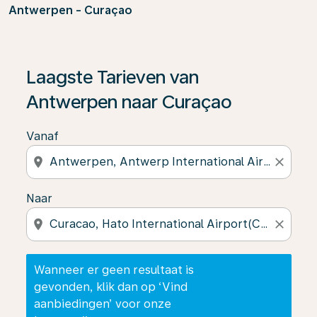
Antwerpen - Curaçao
Wanneer er geen resultaat is gevonden, klik dan op ‘V
Laagste Tarieven van
Antwerpen naar Curaçao
Vanaf
location_on
close
Naar
location_on
close
Wanneer er geen resultaat is
gevonden, klik dan op ‘Vind
aanbiedingen’ voor onze