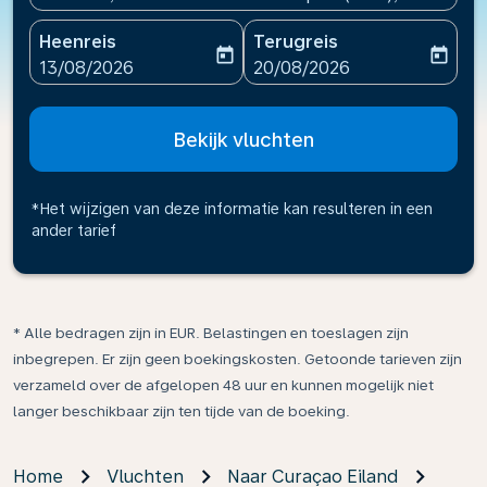
Heenreis
Terugreis
today
today
fc-booking-departure-date-aria-label
fc-booking-return-date-ari
13/08/2026
20/08/2026
Bekijk vluchten
*Het wijzigen van deze informatie kan resulteren in een
ander tarief
* Alle bedragen zijn in EUR. Belastingen en toeslagen zijn
inbegrepen. Er zijn geen boekingskosten. Getoonde tarieven zijn
verzameld over de afgelopen 48 uur en kunnen mogelijk niet
langer beschikbaar zijn ten tijde van de boeking.
Home
Vluchten
Naar Curaçao Eiland