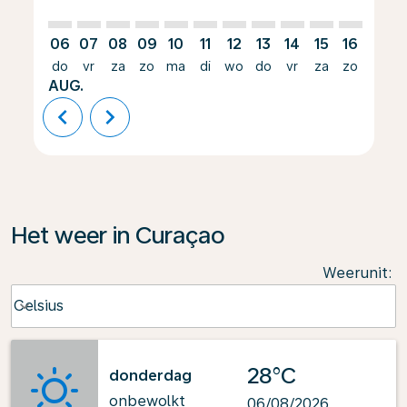
06
07
08
09
10
11
12
13
14
15
16
17
do
vr
za
zo
ma
di
wo
do
vr
za
zo
ma
AUG.
chevron_left
chevron_right
Het weer in Curaçao
Weerunit
:
Weather unit option Celsius Selected
Celsius
keyboard_arrow_down
28°C
donderdag
onbewolkt
06/08/2026