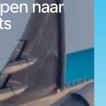
pen naar
ts