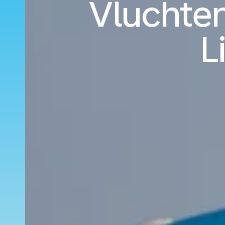
Vluchte
L