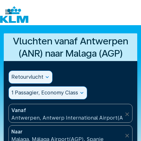

Vluchten vanaf Antwerpen
(ANR) naar Malaga (AGP)
Retourvlucht
expand_more
1 Passagier, Economy Class
expand_more
Vanaf
close
Antwerpen, Antwerp International Airport(ANR), Be
Naar
close
Malaga, Málaga Airport(AGP), Spanje