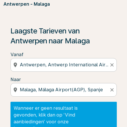
Antwerpen - Malaga
Wanneer er geen resultaat is gevonden, klik dan op ‘V
Laagste Tarieven van
Antwerpen naar Malaga
Vanaf
location_on
close
Naar
location_on
close
Wanneer er geen resultaat is
gevonden, klik dan op ‘Vind
aanbiedingen’ voor onze