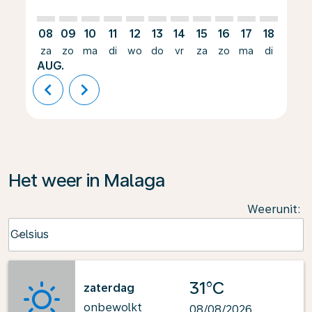
08
09
10
11
12
13
14
15
16
17
18
19
za
zo
ma
di
wo
do
vr
za
zo
ma
di
wo
AUG.
chevron_left
chevron_right
Het weer in Malaga
Weerunit
:
Weather unit option Celsius Selected
Celsius
keyboard_arrow_down
31°C
zaterdag
onbewolkt
08/08/2026