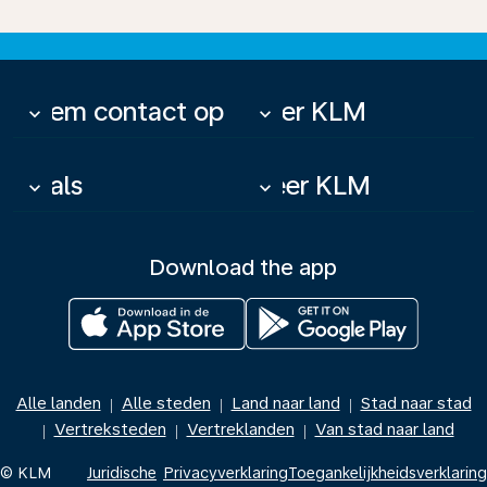
Neem contact op
Over KLM
keyboard_arrow_down
keyboard_arrow_down
Deals
Meer KLM
keyboard_arrow_down
keyboard_arrow_down
Download the app
Alle landen
Alle steden
Land naar land
Stad naar stad
|
|
|
Vertreksteden
Vertreklanden
Van stad naar land
|
|
|
© KLM
Juridische
Privacyverklaring
Toegankelijkheidsverklaring