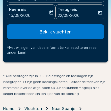
Heenreis
Terugreis
today
today
fc-booking-departure-date-aria-label
fc-booking-return-date-ari
15/08/2026
22/08/2026
Bekijk vluchten
*Het wijzigen van deze informatie kan resulteren in een
ander tarief
* Alle bedragen zijn in EUR. Belastingen en toeslagen zijn
inbegrepen. Er zijn geen boekingskosten. Getoonde tarieven zijn
verzameld over de afgelopen 48 uur en kunnen mogelijk niet
langer beschikbaar zijn ten tijde van de boeking.
Home
Vluchten
Naar Spanje