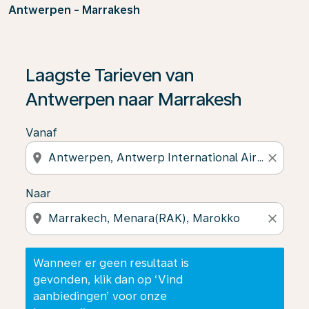
Antwerpen - Marrakesh
Wanneer er geen resultaat is gevonden, klik dan op ‘V
Laagste Tarieven van
Antwerpen naar Marrakesh
Vanaf
location_on
close
Naar
location_on
close
Wanneer er geen resultaat is
gevonden, klik dan op ‘Vind
aanbiedingen’ voor onze