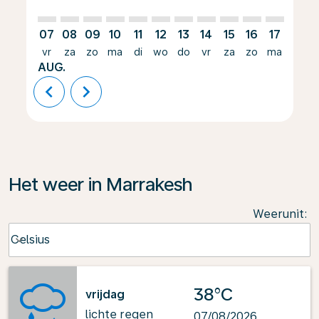
07
08
09
10
11
12
13
14
15
16
17
18
vr
za
zo
ma
di
wo
do
vr
za
zo
ma
di
AUG.
chevron_left
chevron_right
Het weer in Marrakesh
Weerunit
:
Weather unit option Celsius Selected
Celsius
keyboard_arrow_down
38°C
vrijdag
lichte regen
07/08/2026