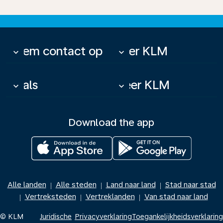
Neem contact op
Over KLM
keyboard_arrow_down
keyboard_arrow_down
Deals
Meer KLM
keyboard_arrow_down
keyboard_arrow_down
Download the app
Alle landen
Alle steden
Land naar land
Stad naar stad
|
|
|
Vertreksteden
Vertreklanden
Van stad naar land
|
|
|
© KLM
Juridische
Privacyverklaring
Toegankelijkheidsverklaring