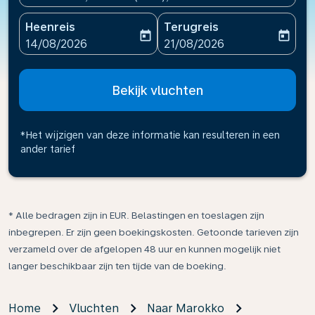
Heenreis
Terugreis
today
today
fc-booking-departure-date-aria-label
fc-booking-return-date-ari
14/08/2026
21/08/2026
Bekijk vluchten
*Het wijzigen van deze informatie kan resulteren in een
ander tarief
* Alle bedragen zijn in EUR. Belastingen en toeslagen zijn
inbegrepen. Er zijn geen boekingskosten. Getoonde tarieven zijn
verzameld over de afgelopen 48 uur en kunnen mogelijk niet
langer beschikbaar zijn ten tijde van de boeking.
Home
Vluchten
Naar Marokko