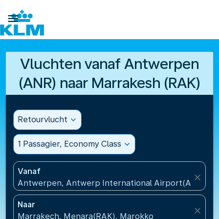

Vluchten vanaf Antwerpen
(ANR) naar Marrakesh (RAK)
Retourvlucht
expand_more
1 Passagier, Economy Class
expand_more
Vanaf
close
Antwerpen, Antwerp International Airport(ANR), Be
Naar
close
Marrakech, Menara(RAK), Marokko