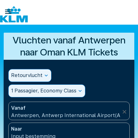

Vluchten vanaf Antwerpen
naar Oman KLM Tickets
Retourvlucht
expand_more
1 Passagier, Economy Class
expand_more
Vanaf
close
Antwerpen, Antwerp International Airport(ANR), Be
Naar
Input bestemming