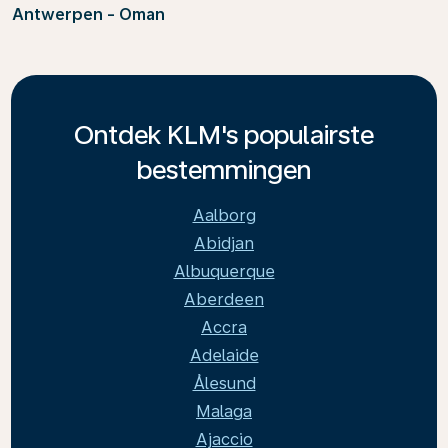
Antwerpen - Oman
Ontdek KLM's populairste
bestemmingen
Aalborg
Abidjan
Albuquerque
Aberdeen
Accra
Adelaide
Ålesund
Malaga
Ajaccio