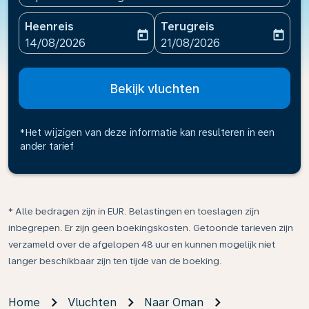
Heenreis
Terugreis
today
today
fc-booking-departure-date-aria-label
fc-booking-return-date-ari
14/08/2026
21/08/2026
Bekijk vluchten
*Het wijzigen van deze informatie kan resulteren in een
ander tarief
* Alle bedragen zijn in EUR. Belastingen en toeslagen zijn
inbegrepen. Er zijn geen boekingskosten. Getoonde tarieven zijn
verzameld over de afgelopen 48 uur en kunnen mogelijk niet
langer beschikbaar zijn ten tijde van de boeking.
Home
Vluchten
Naar Oman