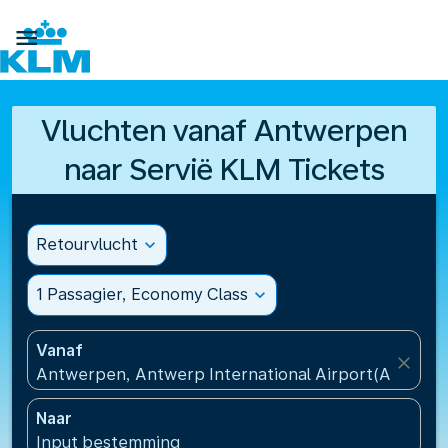

Vluchten vanaf Antwerpen
naar Servië KLM Tickets
Retourvlucht
expand_more
1 Passagier, Economy Class
expand_more
Vanaf
close
Antwerpen, Antwerp International Airport(ANR), Be
Naar
Input bestemming