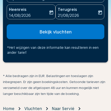
Heenreis
Terugreis
today
today
fc-booking-departure-date-aria-label
fc-booking-return-date-ari
14/08/2026
21/08/2026
Bekijk vluchten
*Het wijzigen van deze informatie kan resulteren in een
ander tarief
* Alle bedragen zijn in EUR. Belastingen en toeslagen zijn
inbegrepen. Er zijn geen boekingskosten. Getoonde tarieven zijn
verzameld over de afgelopen 48 uur en kunnen mogelijk niet
langer beschikbaar zijn ten tijde van de boeking.
Home
Vluchten
Naar Servië