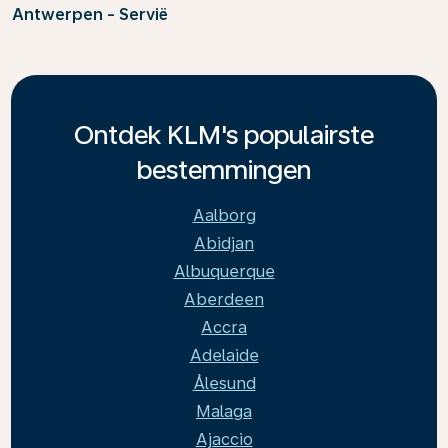
Antwerpen - Servië
Ontdek KLM's populairste
bestemmingen
Aalborg
Abidjan
Albuquerque
Aberdeen
Accra
Adelaide
Ålesund
Malaga
Ajaccio