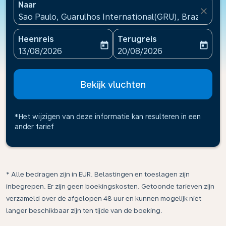
Naar
close
Sao Paulo, Guarulhos International(GRU), Brazilië
Heenreis
Terugreis
today
today
fc-booking-departure-date-aria-label
fc-booking-return-date-ari
13/08/2026
20/08/2026
Bekijk vluchten
*Het wijzigen van deze informatie kan resulteren in een
ander tarief
* Alle bedragen zijn in EUR. Belastingen en toeslagen zijn
inbegrepen. Er zijn geen boekingskosten. Getoonde tarieven zijn
verzameld over de afgelopen 48 uur en kunnen mogelijk niet
langer beschikbaar zijn ten tijde van de boeking.