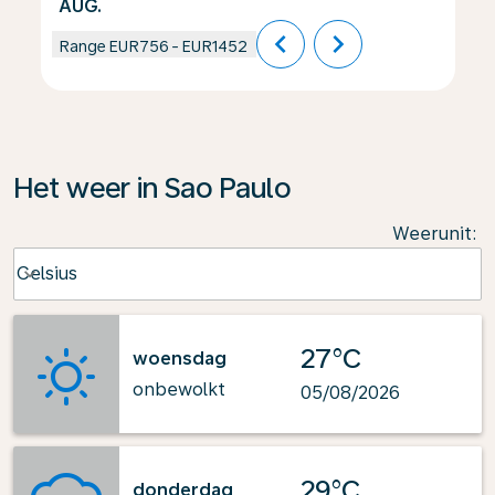
AUG.
chevron_left
chevron_right
Range
EUR756
-
EUR1452
Het weer in Sao Paulo
Weerunit
:
Weather unit option Celsius Selected
Celsius
keyboard_arrow_down
27°C
woensdag
onbewolkt
05/08/2026
29°C
donderdag