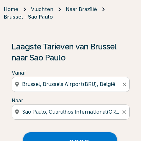
Home
Vluchten
Naar Brazilië
Brussel - Sao Paulo
Laagste Tarieven van Brussel
naar Sao Paulo
Vanaf
location_on
close
Naar
location_on
close