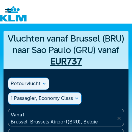

Vluchten vanaf Brussel (BRU)
naar Sao Paulo (GRU) vanaf
EUR737
Retourvlucht
expand_more
1 Passagier, Economy Class
expand_more
Vanaf
close
Brussel, Brussels Airport(BRU), België