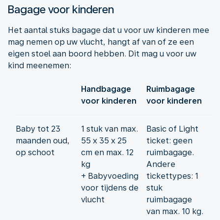
Bagage voor kinderen
Het aantal stuks bagage dat u voor uw kinderen mee
mag nemen op uw vlucht, hangt af van of ze een
eigen stoel aan boord hebben. Dit mag u voor uw
kind meenemen:
Handbagage
Ruimbagage
voor kinderen
voor kinderen
Baby tot 23
1 stuk van max.
Basic of Light
maanden oud,
55 x 35 x 25
ticket: geen
op schoot
cm en max. 12
ruimbagage.
kg
Andere
+ Babyvoeding
tickettypes: 1
voor tijdens de
stuk
vlucht
ruimbagage
van max. 10 kg.