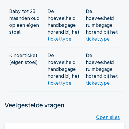
Baby tot 23
De
De
maanden oud,
hoeveelheid
hoeveelheid
op een eigen
handbagage
ruimbagage
stoel
horend bij het
horend bij het
tickettype
tickettype
Kinderticket
De
De
(eigen stoel)
hoeveelheid
hoeveelheid
handbagage
ruimbagage
horend bij het
horend bij het
tickettype
tickettype
Veelgestelde vragen
Open alles