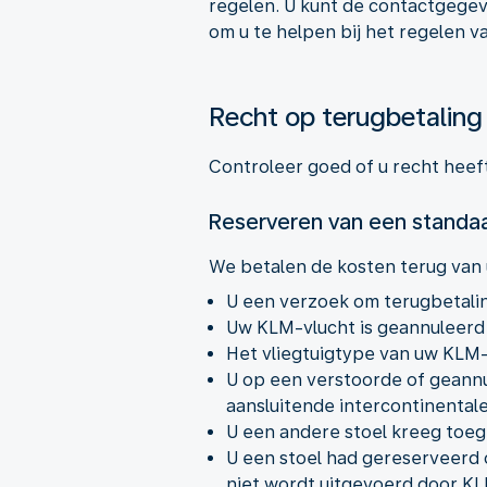
regelen. U kunt de contactgegev
om u te helpen bij het regelen v
Recht op terugbetaling
Controleer goed of u recht heeft
Reserveren van een standa
We betalen de kosten terug van 
U een verzoek om terugbetalin
Uw KLM-vlucht is geannuleerd
Het vliegtuigtype van uw KLM-
U op een verstoorde of geann
aansluitende intercontinental
U een andere stoel kreeg to
U een stoel had gereserveerd 
niet wordt uitgevoerd door K