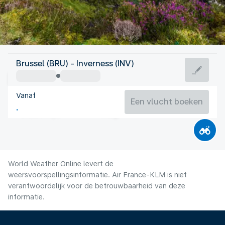
Verenigd Koninkrijk
Brussel (BRU) - Inverness (INV)
Inverness
Vanaf
14°C
Verenigd Koninkrijk
Een vlucht boeken
Vluchttijd
Aug.
World Weather Online levert de
weersvoorspellingsinformatie. Air France-KLM is niet
verantwoordelijk voor de betrouwbaarheid van deze
informatie.