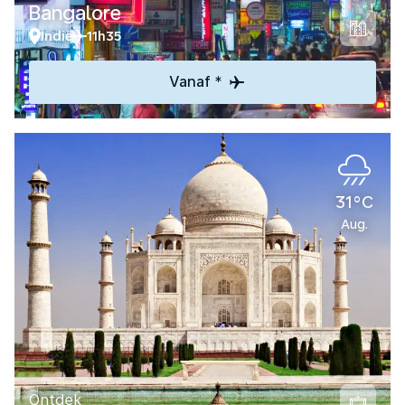
Bangalore
Indië
11h35
Vanaf *
31°C
Aug.
Ontdek