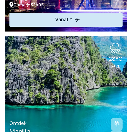
China
32h05
Vanaf *
28°C
Aug.
Ontdek
Manilla