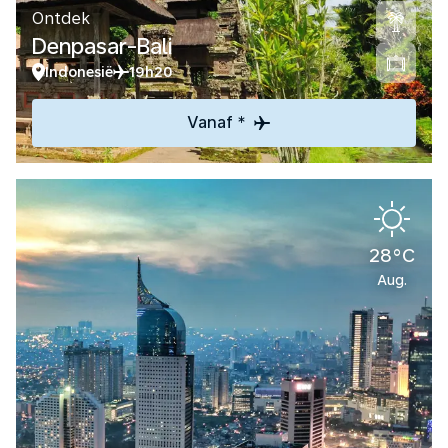
Ontdek
Denpasar-Bali
Indonesië
19h20
Vanaf *
28°C
Aug.