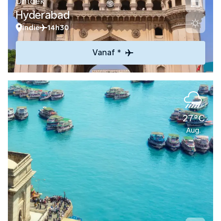
Ontdek
Hyderabad
Indië
14h30
Vanaf *
27°C
Aug.