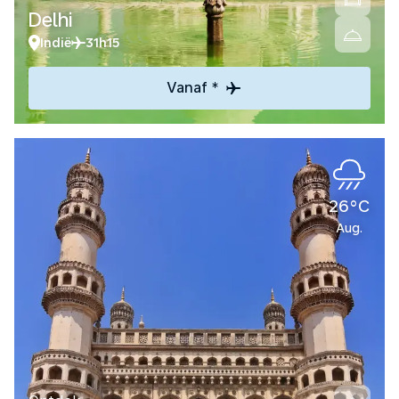
Delhi
Indië
31h15
Vanaf *
26°C
Aug.