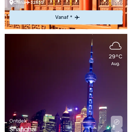
China
32h55
Vanaf *
29°C
Aug.
Ontdek
Shanghai