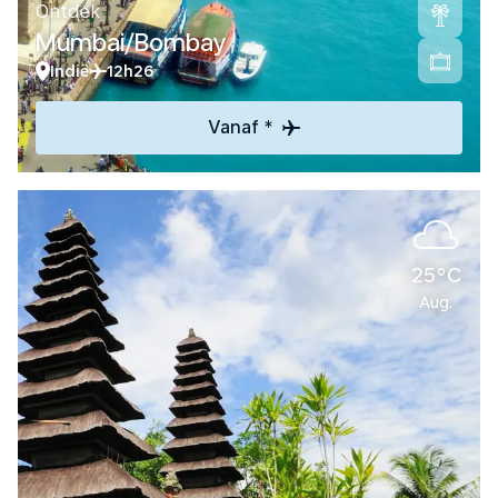
Ontdek
Mumbai/Bombay
Indië
12h26
Vanaf *
25°C
Aug.