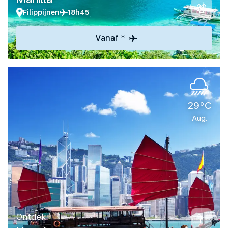
Filippijnen
18h45
Vanaf *
29°C
Aug.
Ontdek