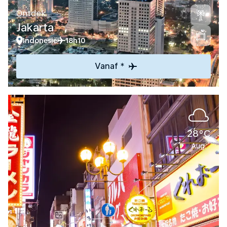
Ontdek
Jakarta
Indonesië
18h10
Vanaf *
28°C
Aug.