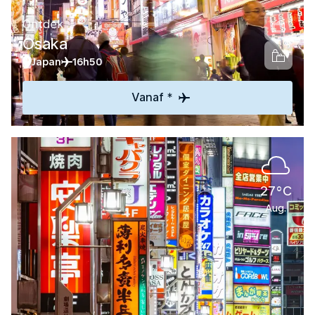
Ontdek
Osaka
Japan
16h50
Vanaf *
27°C
Aug.