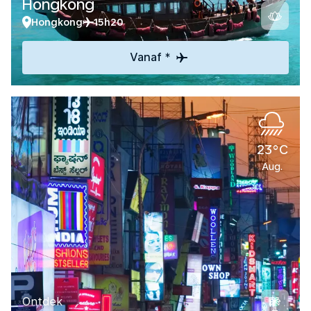
Hongkong
Hongkong
15h20
Vanaf *
23°C
Aug.
Ontdek