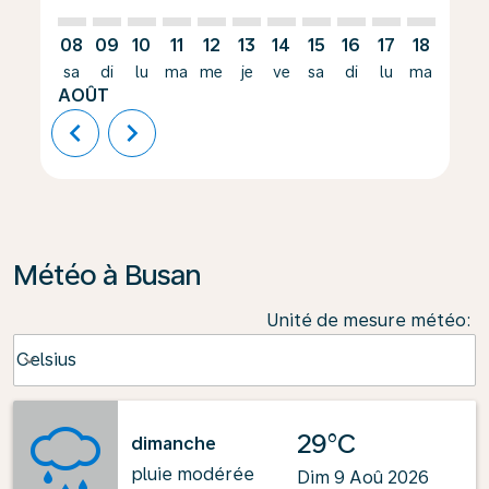
08
09
10
11
12
13
14
15
16
17
18
19
sa
di
lu
ma
me
je
ve
sa
di
lu
ma
me
AOÛT
chevron_left
chevron_right
Météo à Busan
Unité de mesure météo
:
Weather unit option Celsius Selected
Celsius
keyboard_arrow_down
29°C
dimanche
pluie modérée
Dim 9 Aoû 2026