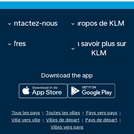
Contactez-nous
À propos de KLM
keyboard_arrow_down
keyboard_arrow_down
Offres
En savoir plus sur
keyboard_arrow_down
keyboard_arrow_down
KLM
Download the app
Tous les pays
Toutes les villes
Pays vers pays
|
|
|
Ville vers ville
Villes de départ
Pays de départ
|
|
|
Villes vers pays