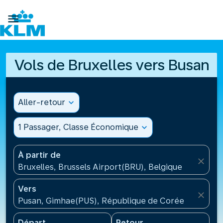

Vols de Bruxelles vers Busan
Aller-retour
expand_more
1 Passager, Classe Économique
expand_more
À partir de
close
Bruxelles, Brussels Airport(BRU), Belgique
Vers
close
Pusan, Gimhae(PUS), République de Corée
Départ
Retour