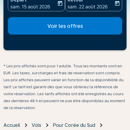
today
today
fc-booking-departure-date-aria-label
fc-booking-return-date-ari
sam. 15 août 2026
sam. 22 août 2026
Voir les offres
* Les prix affichés sont pour 1 adulte. Tous les montants sont en
EUR. Les taxes, surcharges et frais de réservation sont compris.
Les prix affichés peuvent varier en fonction de la disponibilité du
tarif. Le tarif est garanti dès que vous obtenez la référence de
votre réservation. Les tarifs affichés ont été enregistrés au cours
des dernières 48 h et peuvent ne pas être disponibles au moment
de la réservation.
Accueil
Vols
Pour Corée du Sud