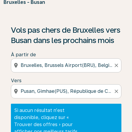
Bruxelles - Busan
Si aucun résultat n’est disponible, cliquez sur « Trouver
Vols pas chers de Bruxelles vers
Busan dans les prochains mois
À partir de
location_on
close
Vers
location_on
close
Si aucun résultat n’est
disponible, cliquez sur «
Trouver des offres » pour
afficher nos meilleurs tarifs