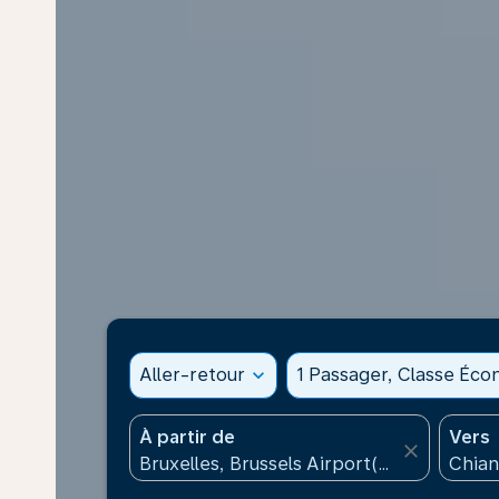
Aller-retour
expand_more
1 Passager, Classe Éc
À partir de
Vers
close