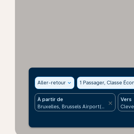
Aller-retour
expand_more
1 Passager, Classe Éc
À partir de
Vers
close