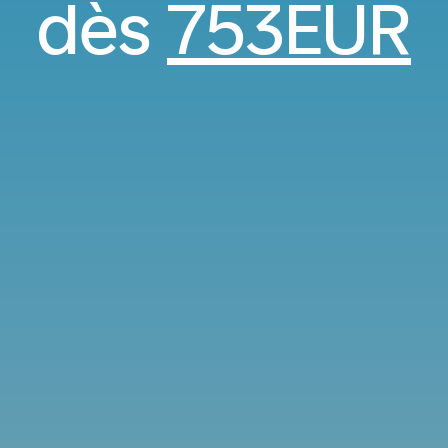
dès
753EUR