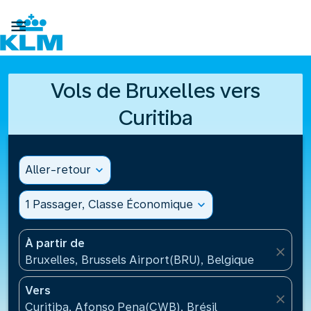

Vols de Bruxelles vers
Curitiba
Aller-retour
expand_more
1 Passager, Classe Économique
expand_more
À partir de
close
Bruxelles, Brussels Airport(BRU), Belgique
Vers
close
Curitiba, Afonso Pena(CWB), Brésil