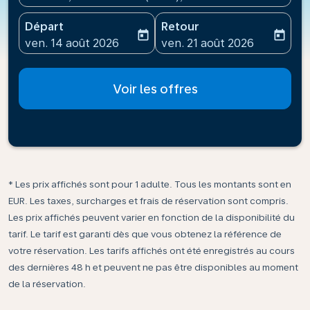
Départ
Retour
today
today
fc-booking-departure-date-aria-label
fc-booking-return-date-ari
ven. 14 août 2026
ven. 21 août 2026
Voir les offres
* Les prix affichés sont pour 1 adulte. Tous les montants sont en
EUR. Les taxes, surcharges et frais de réservation sont compris.
Les prix affichés peuvent varier en fonction de la disponibilité du
tarif. Le tarif est garanti dès que vous obtenez la référence de
votre réservation. Les tarifs affichés ont été enregistrés au cours
des dernières 48 h et peuvent ne pas être disponibles au moment
de la réservation.