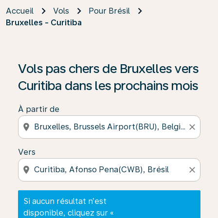
Accueil
Vols
Pour Brésil
Bruxelles - Curitiba
Si aucun résultat n’est disponible, cliquez sur « Trouver
Vols pas chers de Bruxelles vers
Curitiba dans les prochains mois
À partir de
location_on
close
Vers
location_on
close
Si aucun résultat n’est
disponible, cliquez sur «