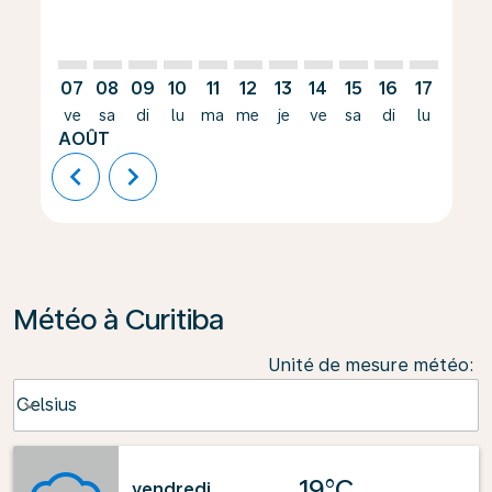
07
08
09
10
11
12
13
14
15
16
17
18
ve
sa
di
lu
ma
me
je
ve
sa
di
lu
ma
AOÛT
chevron_left
chevron_right
Météo à Curitiba
Unité de mesure météo
:
Weather unit option Celsius Selected
Celsius
keyboard_arrow_down
19°C
vendredi