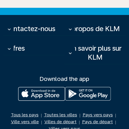
Contactez-nous
À propos de KLM
keyboard_arrow_down
keyboard_arrow_down
Offres
En savoir plus sur
keyboard_arrow_down
keyboard_arrow_down
KLM
Download the app
Tous les pays
Toutes les villes
Pays vers pays
|
|
|
Ville vers ville
Villes de départ
Pays de départ
|
|
|
Villes vers pays