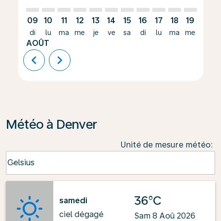
09
10
11
12
13
14
15
16
17
18
19
20
di
lu
ma
me
je
ve
sa
di
lu
ma
me
je
AOÛT
chevron_left
chevron_right
Météo à Denver
Unité de mesure météo
:
Weather unit option Celsius Selected
Celsius
keyboard_arrow_down
36°C
samedi
ciel dégagé
Sam 8 Aoû 2026