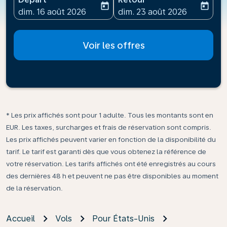
today
today
fc-booking-departure-date-aria-label
fc-booking-return-date-ari
dim. 16 août 2026
dim. 23 août 2026
Voir les offres
* Les prix affichés sont pour 1 adulte. Tous les montants sont en
EUR. Les taxes, surcharges et frais de réservation sont compris.
Les prix affichés peuvent varier en fonction de la disponibilité du
tarif. Le tarif est garanti dès que vous obtenez la référence de
votre réservation. Les tarifs affichés ont été enregistrés au cours
des dernières 48 h et peuvent ne pas être disponibles au moment
de la réservation.
Accueil
Vols
Pour États-Unis