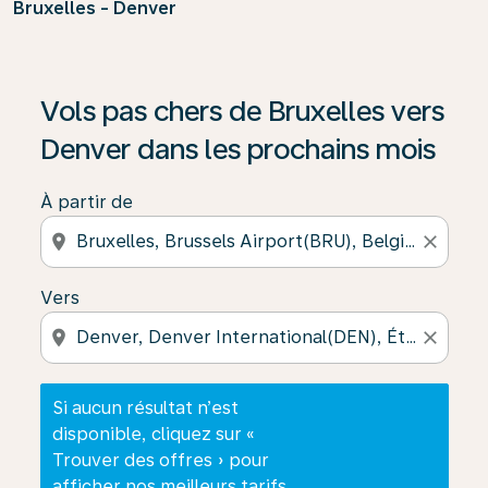
Bruxelles - Denver
Si aucun résultat n’est disponible, cliquez sur « Trouver
Vols pas chers de Bruxelles vers
Denver dans les prochains mois
À partir de
location_on
close
Vers
location_on
close
Si aucun résultat n’est
disponible, cliquez sur «
Trouver des offres » pour
afficher nos meilleurs tarifs