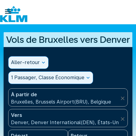

Vols de Bruxelles vers Denver
Aller-retour
expand_more
1 Passager, Classe Économique
expand_more
À partir de
close
Bruxelles, Brussels Airport(BRU), Belgique
Vers
close
Denver, Denver International(DEN), États-Unis
Départ
Retour