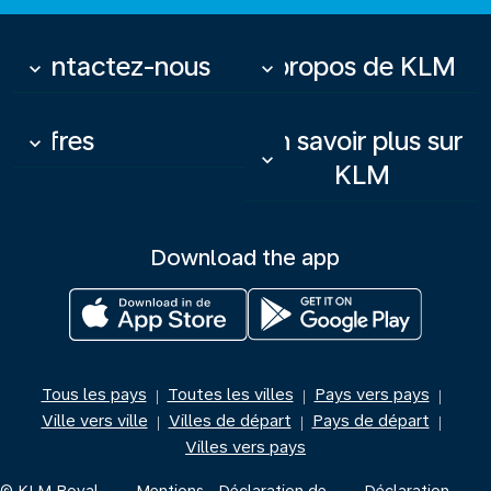
Contactez-nous
À propos de KLM
keyboard_arrow_down
keyboard_arrow_down
Offres
En savoir plus sur
keyboard_arrow_down
keyboard_arrow_down
KLM
Download the app
Tous les pays
Toutes les villes
Pays vers pays
|
|
|
Ville vers ville
Villes de départ
Pays de départ
|
|
|
Villes vers pays