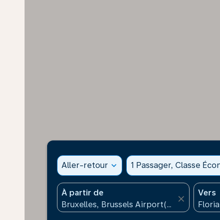
Aller-retour
expand_more
1 Passager, Classe Éc
À partir de
Vers
close