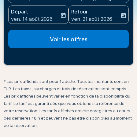
Départ
Retour
today
today
fc-booking-departure-date-aria-label
fc-booking-return-date-ari
ven. 14 août 2026
ven. 21 août 2026
Voir les offres
* Les prix affichés sont pour 1 adulte. Tous les montants sont en
EUR. Les taxes, surcharges et frais de réservation sont compris.
Les prix affichés peuvent varier en fonction de la disponibilité du
tarif. Le tarif est garanti dès que vous obtenez la référence de
votre réservation. Les tarifs affichés ont été enregistrés au cours
des dernières 48 h et peuvent ne pas être disponibles au moment
de la réservation.