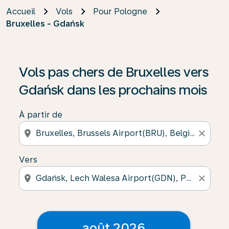
Accueil
Vols
Pour Pologne
Bruxelles - Gdańsk
Vols pas chers de Bruxelles vers
Gdańsk dans les prochains mois
À partir de
location_on
close
Vers
location_on
close
août 2026