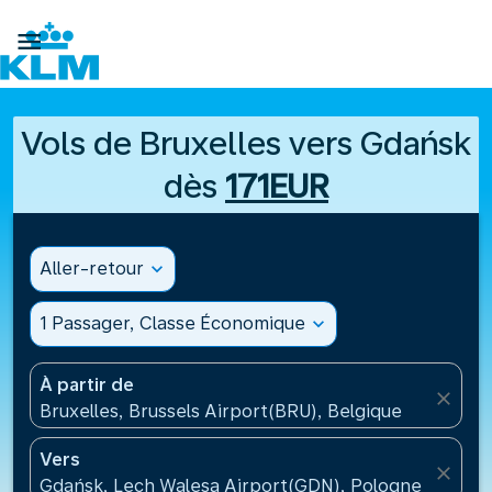

Vols de Bruxelles vers Gdańsk
dès
171EUR
Aller-retour
expand_more
1 Passager, Classe Économique
expand_more
À partir de
close
Bruxelles, Brussels Airport(BRU), Belgique
Vers
close
Gdańsk, Lech Walesa Airport(GDN), Pologne