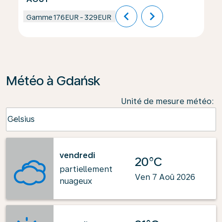
chevron_left
chevron_right
Gamme
176EUR
-
329EUR
Météo à Gdańsk
Unité de mesure météo
:
Weather unit option Celsius Selected
Celsius
keyboard_arrow_down
vendredi
20°C
partiellement
Ven 7 Aoû 2026
nuageux