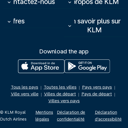
Contactez-nous
À propos de KLM
keyboard_arrow_down
keyboard_arrow_down
Offres
En savoir plus sur
keyboard_arrow_down
keyboard_arrow_down
KLM
Download the app
Tous les pays
Toutes les villes
Pays vers pays
|
|
|
Ville vers ville
Villes de départ
Pays de départ
|
|
|
Villes vers pays
© KLM Royal
Mentions
Déclaration de
Déclaration
Dutch Airlines
légales
confidentialité
d’accessibilité