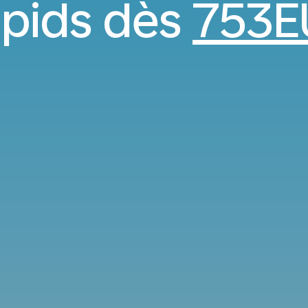
pids dès
753E