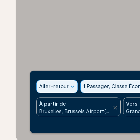
Aller-retour
expand_more
1 Passager, Classe Éc
À partir de
Vers
close