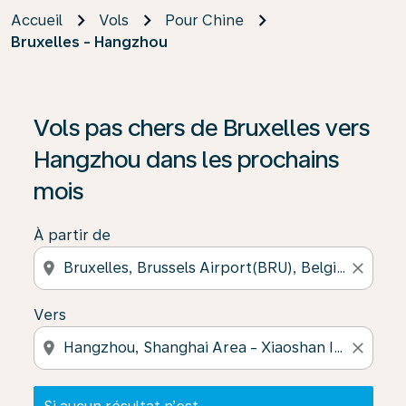
Accueil
Vols
Pour Chine
Bruxelles - Hangzhou
Si aucun résultat n’est disponible, cliquez sur « Trouver
Vols pas chers de Bruxelles vers
Hangzhou dans les prochains
mois
À partir de
location_on
close
Vers
location_on
close