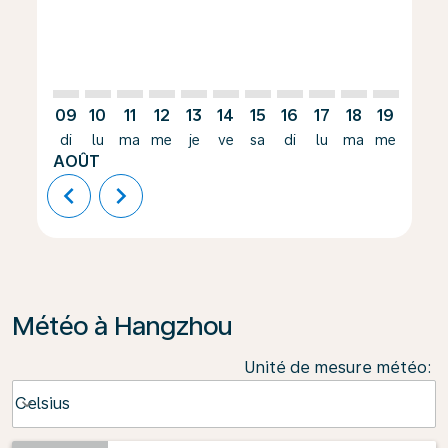
09
10
11
12
13
14
15
16
17
18
19
20
di
lu
ma
me
je
ve
sa
di
lu
ma
me
je
AOÛT
chevron_left
chevron_right
Météo à Hangzhou
Unité de mesure météo
:
Weather unit option Celsius Selected
Celsius
keyboard_arrow_down