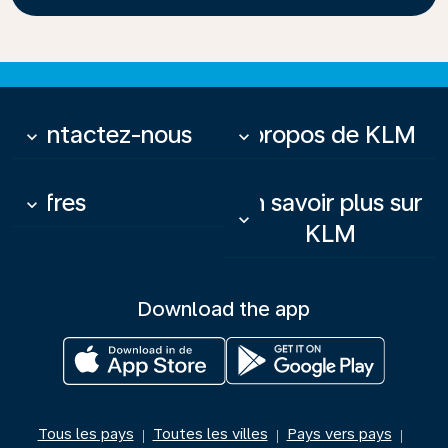
Contactez-nous
À propos de KLM
keyboard_arrow_down
keyboard_arrow_down
Offres
En savoir plus sur
keyboard_arrow_down
keyboard_arrow_down
KLM
Download the app
Tous les pays
Toutes les villes
Pays vers pays
|
|
|