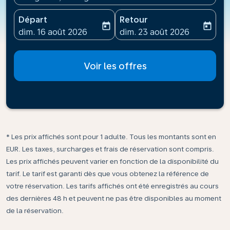
Départ
Retour
today
today
fc-booking-departure-date-aria-label
fc-booking-return-date-ari
dim. 16 août 2026
dim. 23 août 2026
Voir les offres
* Les prix affichés sont pour 1 adulte. Tous les montants sont en
EUR. Les taxes, surcharges et frais de réservation sont compris.
Les prix affichés peuvent varier en fonction de la disponibilité du
tarif. Le tarif est garanti dès que vous obtenez la référence de
votre réservation. Les tarifs affichés ont été enregistrés au cours
des dernières 48 h et peuvent ne pas être disponibles au moment
de la réservation.