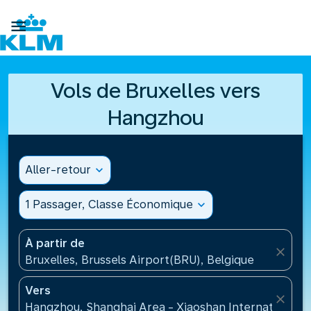

Vols de Bruxelles vers
Hangzhou
Aller-retour
expand_more
1 Passager, Classe Économique
expand_more
À partir de
close
Bruxelles, Brussels Airport(BRU), Belgique
Vers
close
Hangzhou, Shanghai Area - Xiaoshan International A