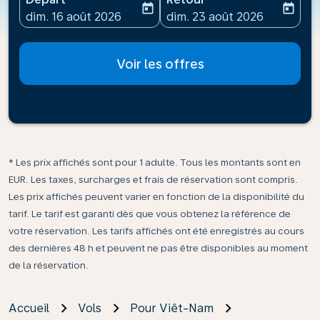
today
today
fc-booking-departure-date-aria-label
fc-booking-return-date-ari
dim. 16 août 2026
dim. 23 août 2026
Voir les offres
* Les prix affichés sont pour 1 adulte. Tous les montants sont en
EUR. Les taxes, surcharges et frais de réservation sont compris.
Les prix affichés peuvent varier en fonction de la disponibilité du
tarif. Le tarif est garanti dès que vous obtenez la référence de
votre réservation. Les tarifs affichés ont été enregistrés au cours
des dernières 48 h et peuvent ne pas être disponibles au moment
de la réservation.
Accueil
Vols
Pour Viêt-Nam