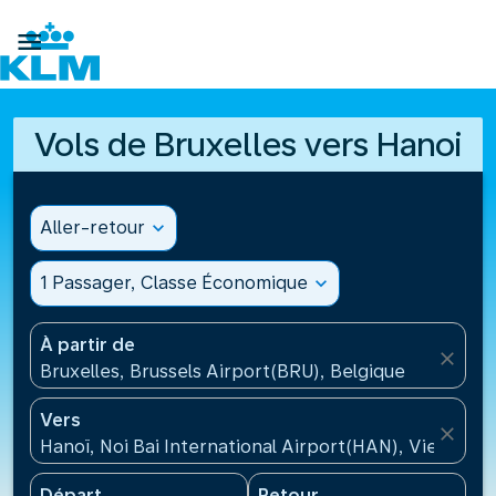

Vols de Bruxelles vers Hanoi
Aller-retour
expand_more
1 Passager, Classe Économique
expand_more
À partir de
close
Bruxelles, Brussels Airport(BRU), Belgique
Vers
close
Hanoï, Noi Bai International Airport(HAN), Vietnam
Départ
Retour