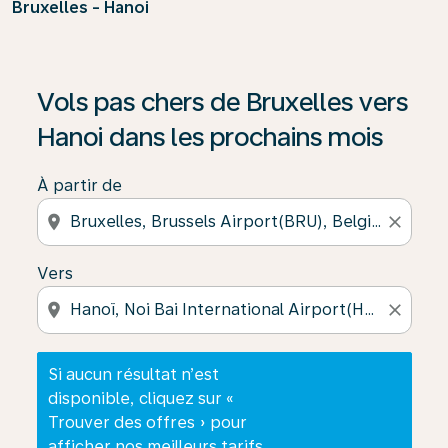
Bruxelles - Hanoi
Si aucun résultat n’est disponible, cliquez sur « Trouver
Vols pas chers de Bruxelles vers
Hanoi dans les prochains mois
À partir de
location_on
close
Vers
location_on
close
Si aucun résultat n’est
disponible, cliquez sur «
Trouver des offres » pour
afficher nos meilleurs tarifs