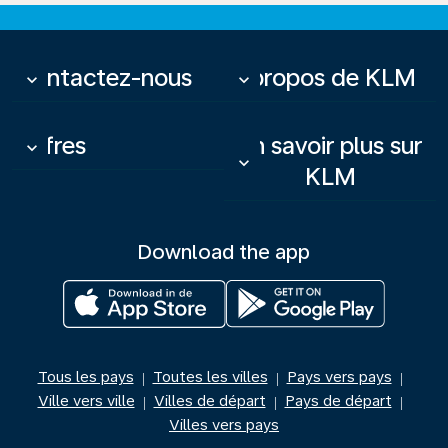
Contactez-nous
À propos de KLM
keyboard_arrow_down
keyboard_arrow_down
Offres
En savoir plus sur
keyboard_arrow_down
keyboard_arrow_down
KLM
Download the app
Tous les pays
Toutes les villes
Pays vers pays
|
|
|
Ville vers ville
Villes de départ
Pays de départ
|
|
|
Villes vers pays