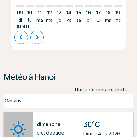
09
10
11
12
13
14
15
16
17
18
19
20
di
lu
ma
me
je
ve
sa
di
lu
ma
me
je
AOÛT
chevron_left
chevron_right
Météo à Hanoi
Unité de mesure météo
:
Weather unit option Celsius Selected
Celsius
keyboard_arrow_down
36°C
dimanche
ciel dégagé
Dim 9 Aoû 2026