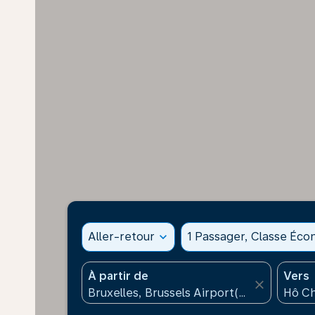
Aller-retour
expand_more
1 Passager, Classe Éc
À partir de
Vers
close