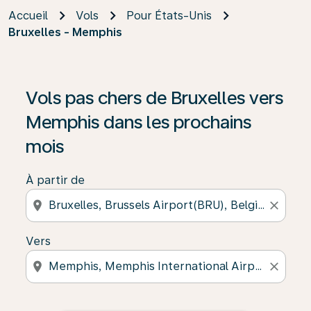
Accueil
Vols
Pour États-Unis
Bruxelles - Memphis
Vols pas chers de Bruxelles vers
Memphis dans les prochains
mois
À partir de
location_on
close
Vers
location_on
close