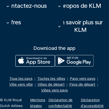
Contactez-nous
À propos de KLM
keyboard_arrow_down
keyboard_arrow_down
Offres
En savoir plus sur
keyboard_arrow_down
keyboard_arrow_down
KLM
Download the app
Tous les pays
Toutes les villes
Pays vers pays
|
|
|
Ville vers ville
Villes de départ
Pays de départ
|
|
|
Villes vers pays
© KLM Royal
Mentions
Déclaration de
Déclaration
Dutch Airlines
légales
confidentialité
d’accessibilité