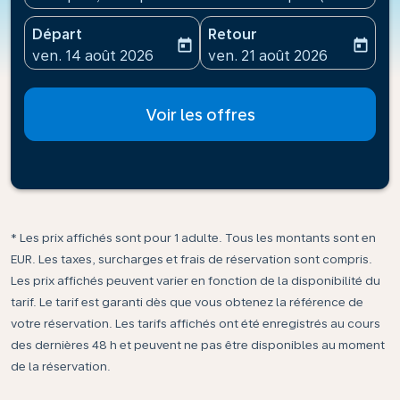
Départ
Retour
today
today
fc-booking-departure-date-aria-label
fc-booking-return-date-ari
ven. 14 août 2026
ven. 21 août 2026
Voir les offres
* Les prix affichés sont pour 1 adulte. Tous les montants sont en
EUR. Les taxes, surcharges et frais de réservation sont compris.
Les prix affichés peuvent varier en fonction de la disponibilité du
tarif. Le tarif est garanti dès que vous obtenez la référence de
votre réservation. Les tarifs affichés ont été enregistrés au cours
des dernières 48 h et peuvent ne pas être disponibles au moment
de la réservation.