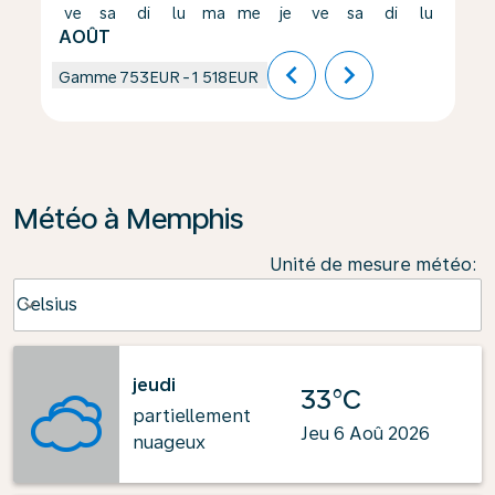
ve
sa
di
lu
ma
me
je
ve
sa
di
lu
ma
AOÛT
chevron_left
chevron_right
Gamme
753EUR
-
1 518EUR
Météo à Memphis
Unité de mesure météo
:
Weather unit option Celsius Selected
Celsius
keyboard_arrow_down
jeudi
33°C
partiellement
Jeu 6 Aoû 2026
nuageux