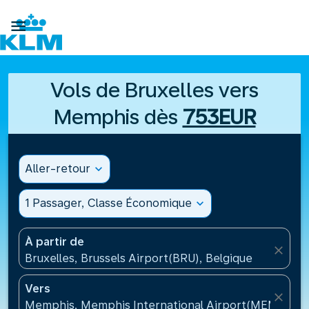

Vols de Bruxelles vers
Memphis dès
753EUR
Aller-retour
expand_more
1 Passager, Classe Économique
expand_more
À partir de
close
Bruxelles, Brussels Airport(BRU), Belgique
Vers
close
Memphis, Memphis International Airport(MEM), Éta